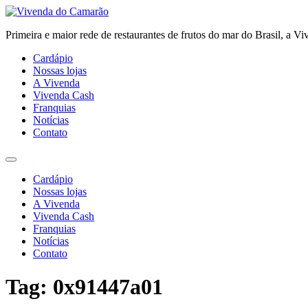
Ir
para
Primeira e maior rede de restaurantes de frutos do mar do Brasil, a V
o
conteúdo
Cardápio
Nossas lojas
A Vivenda
Vivenda Cash
Franquias
Notícias
Contato
Cardápio
Nossas lojas
A Vivenda
Vivenda Cash
Franquias
Notícias
Contato
Tag:
0x91447a01