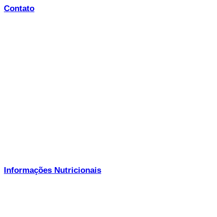
Contato
Serviço de Atendimento Vivenda:
0800 012 933
Horário de atendimento:
Segunda-Feira a Sexta-Feira Das 0
E-mail:
contato@vivendadocamarao.com.br
Telefone:
11 4613 2615
Informações Nutricionais
Copyright © Vivenda do Camarão – Todos os direitos reservados.