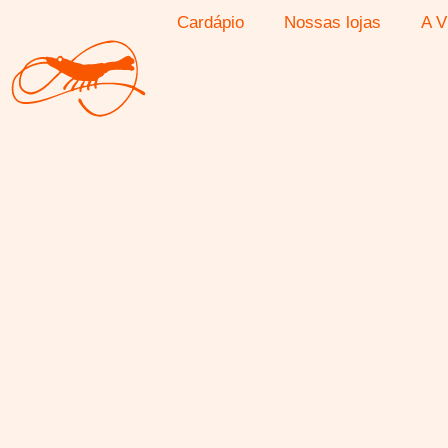
Cardápio
Nossas lojas
A V