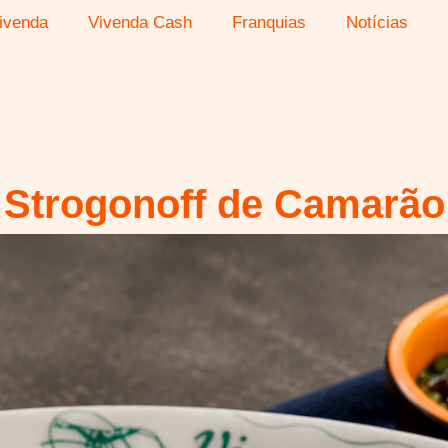
ivenda
Vivenda Cash
Franquias
Notícias
Strogonoff de Camarão