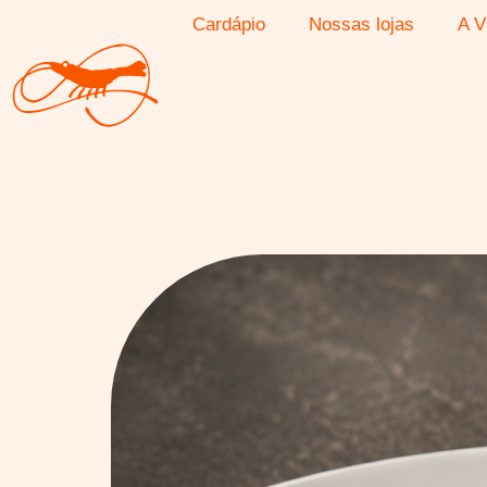
Cardápio
Nossas lojas
A V